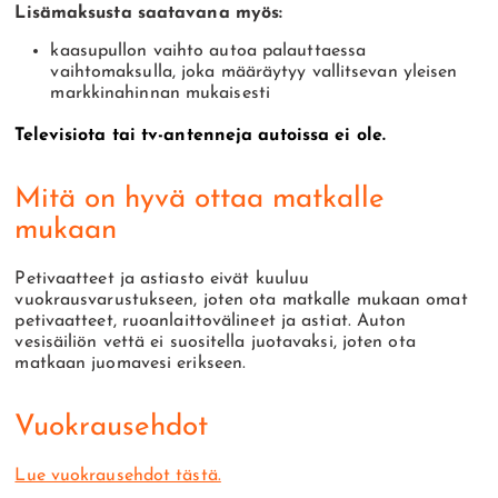
Lisämaksusta saatavana myös:
kaasupullon vaihto autoa palauttaessa
vaihtomaksulla, joka määräytyy vallitsevan yleisen
markkinahinnan mukaisesti
Televisiota tai tv-antenneja autoissa ei ole.
Mitä on hyvä ottaa matkalle
mukaan
Petivaatteet ja astiasto eivät kuuluu
vuokrausvarustukseen, joten ota matkalle mukaan omat
petivaatteet, ruoanlaittovälineet ja astiat. Auton
vesisäiliön vettä ei suositella juotavaksi, joten ota
matkaan juomavesi erikseen.
Vuokrausehdot
Lue vuokrausehdot tästä.