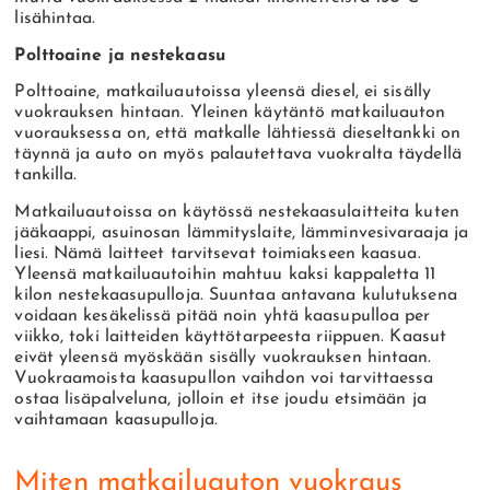
lisähintaa.
Polttoaine ja nestekaasu
Polttoaine, matkailuautoissa yleensä diesel, ei sisälly
vuokrauksen hintaan. Yleinen käytäntö matkailuauton
vuorauksessa on, että matkalle lähtiessä dieseltankki on
täynnä ja auto on myös palautettava vuokralta täydellä
tankilla.
Matkailuautoissa on käytössä nestekaasulaitteita kuten
jääkaappi, asuinosan lämmityslaite, lämminvesivaraaja ja
liesi. Nämä laitteet tarvitsevat toimiakseen kaasua.
Yleensä matkailuautoihin mahtuu kaksi kappaletta 11
kilon nestekaasupulloja. Suuntaa antavana kulutuksena
voidaan kesäkelissä pitää noin yhtä kaasupulloa per
viikko, toki laitteiden käyttötarpeesta riippuen. Kaasut
eivät yleensä myöskään sisälly vuokrauksen hintaan.
Vuokraamoista kaasupullon vaihdon voi tarvittaessa
ostaa lisäpalveluna, jolloin et itse joudu etsimään ja
vaihtamaan kaasupulloja.
Miten matkailuauton vuokraus