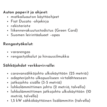
Auton paperit ja ohjeet:
matkailuauton käyttöohjeet
Fiat Ducato -ohjekirja
rekisteriote
liikennevakuutustodistus (Green Card)
Suomen leirintäalueet –opas
Rengastyökalut:
vararengas
rengastyökalut ja hinaussilmukka
Sähköjohdot verkkovirralle:
caravansähköjohto ulkokäyttöön (25 metriä)
adapterijohto ulkopuoliseen virtalähteeseen
jatkojohto sisälle (3-5 metriä)
lohkolämmittimen johto (2 metriä, talvella)
lohkolämmittimen jatkojohto ulkokäyttöön (10
metriä, talvella)
1,5 kW sähkökäyttöinen lisälämmitin (talvella)