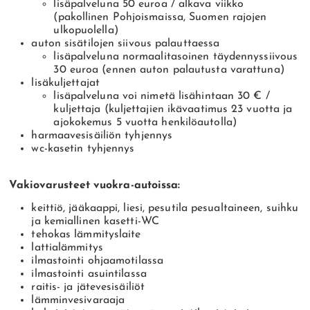
lisäpalveluna 50 euroa / alkava viikko
(pakollinen Pohjoismaissa, Suomen rajojen
ulkopuolella)
auton sisätilojen siivous palauttaessa
lisäpalveluna normaalitasoinen täydennyssiivous
30 euroa (ennen auton palautusta varattuna)
lisäkuljettajat
lisäpalveluna voi nimetä lisähintaan 30 € /
kuljettaja (kuljettajien ikävaatimus 23 vuotta ja
ajokokemus 5 vuotta henkilöautolla)
harmaavesisäiliön tyhjennys
wc-kasetin tyhjennys
Vakiovarusteet vuokra-autoissa:
keittiö, jääkaappi, liesi, pesutila pesualtaineen, suihku
ja kemiallinen kasetti-WC
tehokas lämmityslaite
lattialämmitys
ilmastointi ohjaamotilassa
ilmastointi asuintilassa
raitis- ja jätevesisäiliöt
lämminvesivaraaja