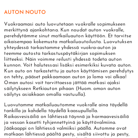
AUTON NOUTO
Vuokraamasi auto luovutetaan vuokralle sopimukseen
merkittynä ajankohtana. Kun noudat auton vuokralle,
perehdytämme sinut matkailuauton käyttöön. Et tarvitse
aikaisempaa kokemusta matkailuautoilusta. Luovutuksen
yhteydessä tarkastamme yhdessä vuokra-auton ja
teemme autosta tarkastuspöytäkirjan sopimuksen
liitteeksi. Näin voimme reilusti yhdessä todeta auton
kunnon. Voit halutessasi lisäksi esimerkiksi kuvata auton.
Kun auto on tarkastettu ja auton käyttämisen perehdytys
on tehty, pääset pakkaamaan auton ja loma voi alkaa!
Oman autosi voit tarvittaessa jättää matkasi ajaksi
säilytykseen Retkiauton pihaan (Huom. oman auton
säilytys asiakkaan omalla vastuulla).
Luovutamme matkailuautomme vuokralle aina täydellä
tankilla ja kahdella täydellä kaasupullolla.
Raikasvesisäiliö on lähtiessä täynnä ja harmaavesisäiliö
ja vessan kasetti tyhjennettyinä ja käyttövalmiina.
Jääkaappi on lähtiessä valmiiksi päällä. Automme ovat
matkaan lähtiessä päältä pesty, sisältä siivottu ja pesty,