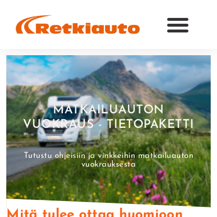
Ota yhteyttä
MATKAILUAUTON
VUOKRAUS - TIETOPAKETTI
Tutustu ohjeisiin ja vinkkeihin matkailuauton
vuokrauksesta
Mitä tulee ottaa huomioon