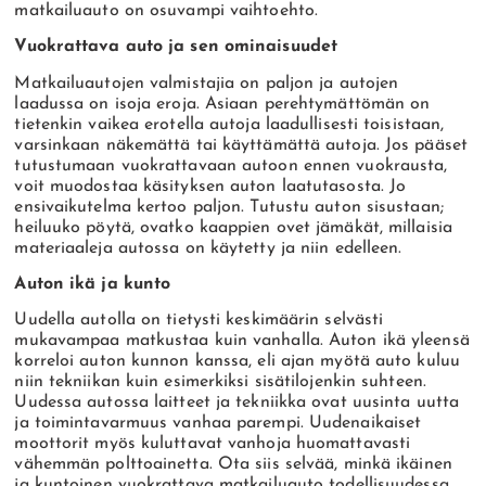
matkailuauto on osuvampi vaihtoehto.
Vuokrattava auto ja sen ominaisuudet
Matkailuautojen valmistajia on paljon ja autojen
laadussa on isoja eroja. Asiaan perehtymättömän on
tietenkin vaikea erotella autoja laadullisesti toisistaan,
varsinkaan näkemättä tai käyttämättä autoja. Jos pääset
tutustumaan vuokrattavaan autoon ennen vuokrausta,
voit muodostaa käsityksen auton laatutasosta. Jo
ensivaikutelma kertoo paljon. Tutustu auton sisustaan;
heiluuko pöytä, ovatko kaappien ovet jämäkät, millaisia
materiaaleja autossa on käytetty ja niin edelleen.
Auton ikä ja kunto
Uudella autolla on tietysti keskimäärin selvästi
mukavampaa matkustaa kuin vanhalla. Auton ikä yleensä
korreloi auton kunnon kanssa, eli ajan myötä auto kuluu
niin tekniikan kuin esimerkiksi sisätilojenkin suhteen.
Uudessa autossa laitteet ja tekniikka ovat uusinta uutta
ja toimintavarmuus vanhaa parempi. Uudenaikaiset
moottorit myös kuluttavat vanhoja huomattavasti
vähemmän polttoainetta. Ota siis selvää, minkä ikäinen
ja kuntoinen vuokrattava matkailuauto todellisuudessa