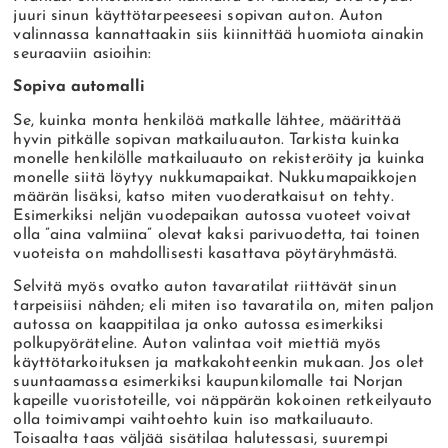
juuri sinun käyttötarpeeseesi sopivan auton. Auton
valinnassa kannattaakin siis kiinnittää huomiota ainakin
seuraaviin asioihin:
Sopiva automalli
Se, kuinka monta henkilöä matkalle lähtee, määrittää
hyvin pitkälle sopivan matkailuauton. Tarkista kuinka
monelle henkilölle matkailuauto on rekisteröity ja kuinka
monelle siitä löytyy nukkumapaikat. Nukkumapaikkojen
määrän lisäksi, katso miten vuoderatkaisut on tehty.
Esimerkiksi neljän vuodepaikan autossa vuoteet voivat
olla ”aina valmiina” olevat kaksi parivuodetta, tai toinen
vuoteista on mahdollisesti kasattava pöytäryhmästä.
Selvitä myös ovatko auton tavaratilat riittävät sinun
tarpeisiisi nähden; eli miten iso tavaratila on, miten paljon
autossa on kaappitilaa ja onko autossa esimerkiksi
polkupyöräteline. Auton valintaa voit miettiä myös
käyttötarkoituksen ja matkakohteenkin mukaan. Jos olet
suuntaamassa esimerkiksi kaupunkilomalle tai Norjan
kapeille vuoristoteille, voi näppärän kokoinen retkeilyauto
olla toimivampi vaihtoehto kuin iso matkailuauto.
Toisaalta taas väljää sisätilaa halutessasi, suurempi