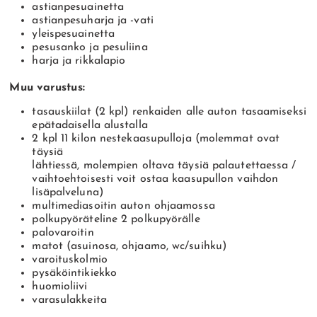
astianpesuainetta
astianpesuharja ja -vati
yleispesuainetta
pesusanko ja pesuliina
harja ja rikkalapio
Muu varustus:
tasauskiilat (2 kpl) renkaiden alle auton tasaamiseksi
epätadaisella alustalla
2 kpl 11 kilon nestekaasupulloja (molemmat ovat
täysiä
lähtiessä, molempien oltava täysiä palautettaessa /
vaihtoehtoisesti voit ostaa kaasupullon vaihdon
lisäpalveluna)
multimediasoitin auton ohjaamossa
polkupyöräteline 2 polkupyörälle
palovaroitin
matot (asuinosa, ohjaamo, wc/suihku)
varoituskolmio
pysäköintikiekko
huomioliivi
varasulakkeita