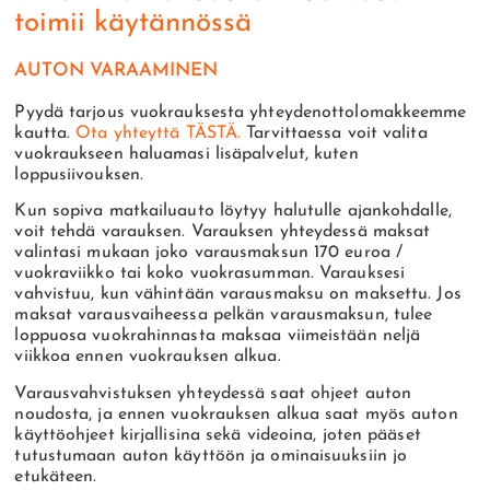
toimii käytännössä
AUTON VARAAMINEN
Pyydä tarjous vuokrauksesta yhteydenottolomakkeemme
kautta.
Ota yhteyttä TÄSTÄ.
Tarvittaessa voit valita
vuokraukseen haluamasi lisäpalvelut, kuten
loppusiivouksen.
Kun sopiva matkailuauto löytyy halutulle ajankohdalle,
voit tehdä varauksen. Varauksen yhteydessä maksat
valintasi mukaan joko varausmaksun 170 euroa /
vuokraviikko tai koko vuokrasumman. Varauksesi
vahvistuu, kun vähintään varausmaksu on maksettu. Jos
maksat varausvaiheessa pelkän varausmaksun, tulee
loppuosa vuokrahinnasta maksaa viimeistään neljä
viikkoa ennen vuokrauksen alkua.
Varausvahvistuksen yhteydessä saat ohjeet auton
noudosta, ja ennen vuokrauksen alkua saat myös auton
käyttöohjeet kirjallisina sekä videoina, joten pääset
tutustumaan auton käyttöön ja ominaisuuksiin jo
etukäteen.