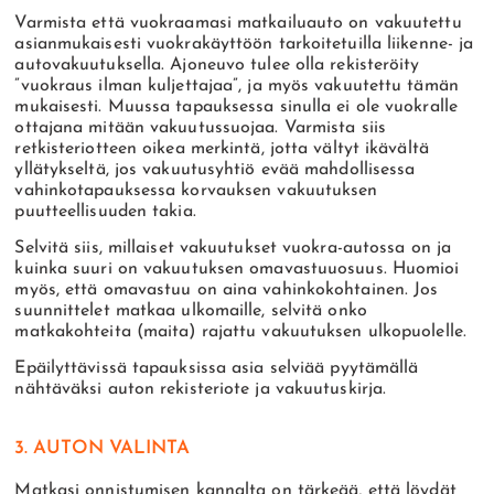
Varmista että vuokraamasi matkailuauto on vakuutettu
asianmukaisesti vuokrakäyttöön tarkoitetuilla liikenne- ja
autovakuutuksella. Ajoneuvo tulee olla rekisteröity
”vuokraus ilman kuljettajaa”, ja myös vakuutettu tämän
mukaisesti. Muussa tapauksessa sinulla ei ole vuokralle
ottajana mitään vakuutussuojaa. Varmista siis
retkisteriotteen oikea merkintä, jotta vältyt ikävältä
yllätykseltä, jos vakuutusyhtiö evää mahdollisessa
vahinkotapauksessa korvauksen vakuutuksen
puutteellisuuden takia.
Selvitä siis, millaiset vakuutukset vuokra-autossa on ja
kuinka suuri on vakuutuksen omavastuuosuus. Huomioi
myös, että omavastuu on aina vahinkokohtainen. Jos
suunnittelet matkaa ulkomaille, selvitä onko
matkakohteita (maita) rajattu vakuutuksen ulkopuolelle.
Epäilyttävissä tapauksissa asia selviää pyytämällä
nähtäväksi auton rekisteriote ja vakuutuskirja.
3. AUTON VALINTA
Matkasi onnistumisen kannalta on tärkeää, että löydät