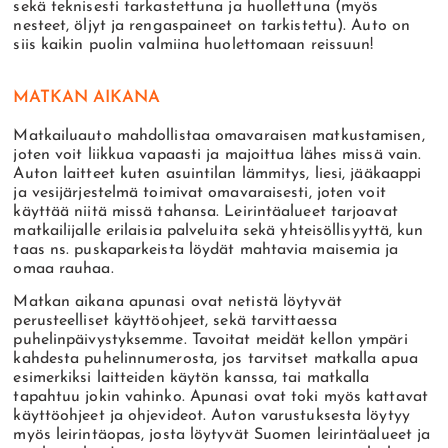
sekä teknisesti tarkastettuna ja huollettuna (myös
nesteet, öljyt ja rengaspaineet on tarkistettu). Auto on
siis kaikin puolin valmiina huolettomaan reissuun!
MATKAN AIKANA
Matkailuauto mahdollistaa omavaraisen matkustamisen,
joten voit liikkua vapaasti ja majoittua lähes missä vain.
Auton laitteet kuten asuintilan lämmitys, liesi, jääkaappi
ja vesijärjestelmä toimivat omavaraisesti, joten voit
käyttää niitä missä tahansa. Leirintäalueet tarjoavat
matkailijalle erilaisia palveluita sekä yhteisöllisyyttä, kun
taas ns. puskaparkeista löydät mahtavia maisemia ja
omaa rauhaa.
Matkan aikana apunasi ovat netistä löytyvät
perusteelliset käyttöohjeet, sekä tarvittaessa
puhelinpäivystyksemme. Tavoitat meidät kellon ympäri
kahdesta puhelinnumerosta, jos tarvitset matkalla apua
esimerkiksi laitteiden käytön kanssa, tai matkalla
tapahtuu jokin vahinko. Apunasi ovat toki myös kattavat
käyttöohjeet ja ohjevideot. Auton varustuksesta löytyy
myös leirintäopas, josta löytyvät Suomen leirintäalueet ja