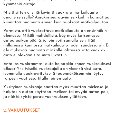
kymmeniä autoja.
Mistä sitten olisi järkevintä vuokrata matkailuauto
omalle reissulle? Ainakin seuraaviin seikkoihin kannattaa
kiinnittää huomiota ennen kuin vuokraat matkailuauton:
Varmista, että vuokrattava matkailuauto on ensinnäkin
olemassa. Mikäli mahdollista, käy myös katsomassa
autoa paikan päällä, jolloin voit samalla selvittää
millaisessa kunnossa matkailuauto todellisuudessa on. Ei
ole mukavaa huomata matkalle lähtiessä, että vuokra-
auto ei olekaan sitä mitä luvattiin.
Entä jos vuokraamasi auto hajoaakin ennen vuokrauksesi
alkua? Yksityisellä vuokraajalla on yleensä yksi auto,
isommalla vuokrayrityksellä todennäköisemmin löytyy
tarpeen vaatiessa tilalle toinen auto.
Yksityinen vuokraaja saattaa myös muuttaa mielensä ja
halutakin auton käyttöön itselleen tai myydä auton pois,
ja näistä syistä perua vuokrauksen yllättäen.
2. VAKUUTUKSET