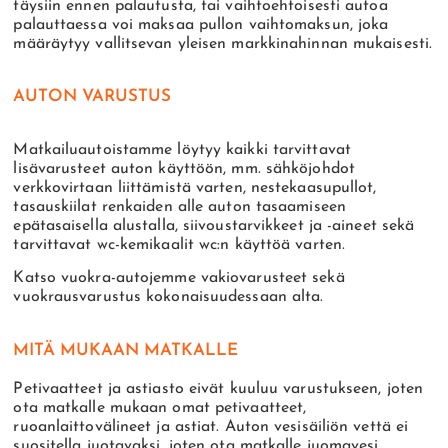
täysiin ennen palautusta, tai vaihtoehtoisesti autoa
palauttaessa voi maksaa pullon vaihtomaksun, joka
määräytyy vallitsevan yleisen markkinahinnan mukaisesti.
AUTON VARUSTUS
Matkailuautoistamme löytyy kaikki tarvittavat
lisävarusteet auton käyttöön, mm. sähköjohdot
verkkovirtaan liittämistä varten, nestekaasupullot,
tasauskiilat renkaiden alle auton tasaamiseen
epätasaisella alustalla, siivoustarvikkeet ja -aineet sekä
tarvittavat wc-kemikaalit wc:n käyttöä varten.
Katso vuokra-autojemme vakiovarusteet sekä
vuokrausvarustus kokonaisuudessaan alta.
MITÄ MUKAAN MATKALLE
Petivaatteet ja astiasto eivät kuuluu varustukseen, joten
ota matkalle mukaan omat petivaatteet,
ruoanlaittovälineet ja astiat. Auton vesisäiliön vettä ei
suositella juotavaksi, joten ota matkalle juomavesi