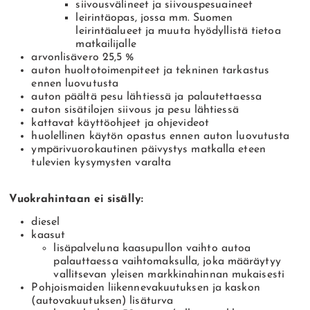
siivousvälineet ja siivouspesuaineet
leirintäopas, jossa mm. Suomen
leirintäalueet ja muuta hyödyllistä tietoa
matkailijalle
arvonlisävero 25,5 %
auton huoltotoimenpiteet ja tekninen tarkastus
ennen luovutusta
auton päältä pesu lähtiessä ja palautettaessa
auton sisätilojen siivous ja pesu lähtiessä
kattavat käyttöohjeet ja ohjevideot
huolellinen käytön opastus ennen auton luovutusta
ympärivuorokautinen päivystys matkalla eteen
tulevien kysymysten varalta
Vuokrahintaan ei sisälly:
diesel
kaasut
lisäpalveluna kaasupullon vaihto autoa
palauttaessa vaihtomaksulla, joka määräytyy
vallitsevan yleisen markkinahinnan mukaisesti
Pohjoismaiden liikennevakuutuksen ja kaskon
(autovakuutuksen) lisäturva