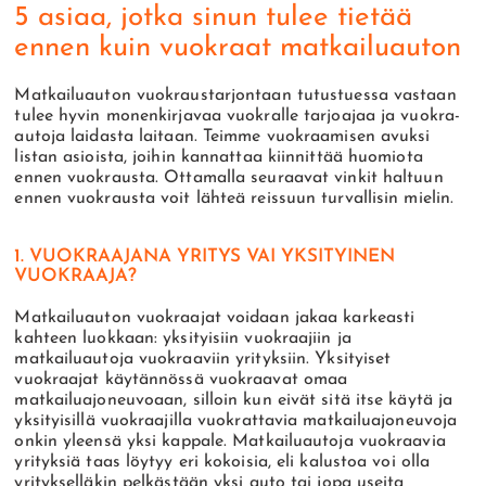
5 asiaa, jotka sinun tulee tietää
ennen kuin vuokraat matkailuauton
Matkailuauton vuokraustarjontaan tutustuessa vastaan
tulee hyvin monenkirjavaa vuokralle tarjoajaa ja vuokra-
autoja laidasta laitaan. Teimme vuokraamisen avuksi
listan asioista, joihin kannattaa kiinnittää huomiota
ennen vuokrausta. Ottamalla seuraavat vinkit haltuun
ennen vuokrausta voit lähteä reissuun turvallisin mielin.
1. VUOKRAAJANA YRITYS VAI YKSITYINEN
VUOKRAAJA?
Matkailuauton vuokraajat voidaan jakaa karkeasti
kahteen luokkaan: yksityisiin vuokraajiin ja
matkailuautoja vuokraaviin yrityksiin. Yksityiset
vuokraajat käytännössä vuokraavat omaa
matkailuajoneuvoaan, silloin kun eivät sitä itse käytä ja
yksityisillä vuokraajilla vuokrattavia matkailuajoneuvoja
onkin yleensä yksi kappale. Matkailuautoja vuokraavia
yrityksiä taas löytyy eri kokoisia, eli kalustoa voi olla
yritykselläkin pelkästään yksi auto tai jopa useita