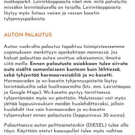
matkaparkit. Leirintäoppaasta näet mm. mitä palveluita
missäkin leirintäalueella on tarjolla. Leirintäoppaasta
löytyy myös listaus vesien ja vessan kasetin
tyhjennyspaikoista.
AUTON PALAUTUS
Auton vuokralta palautus tapahtuu toimipisteeseemme
sopimukseen merkittyyn ajankohtaan mennessä. Jos
haluat palauttaa auton sovittua aikaisemmin, ilmoita
siitä meille.
Ennen palautusta asiakkaan tulee siivota
auto sisältä samanlaiseen kuntoon kuin lähtiessä,
sekä tyhjentää harmaavesisäiliö ja wc-kasetti.
Harmaaveden ja wc-kasetin tyhjennyspisteitä löytyy
leirintäalueilta sekä huoltoasemilta (kts. mm. Leirintäopas
ja Google Maps). Wc-kasetin pystyy tarvittaessa
tyhjentämään myös wc-pönttöön. Halutessasi voit myös
jättää loppusiivouksen meidän huolehdittavaksi, jolloin
huolehdit itse vain harmaaveden ja wc-kasetin
tyhjennykset ennen palautusta (loppusiivous 30 euroa).
Palauttaessa auton polttoainetankin (DIESEL) tulee olla
täysi. Käyttöön otetut kaasupullot tulee myös vaihtaa