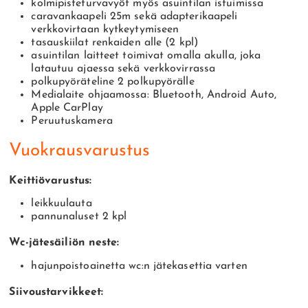
kolmipisteturvavyöt myös asuintilan istuimissa
caravankaapeli 25m sekä adapterikaapeli
verkkovirtaan kytkeytymiseen
tasauskiilat renkaiden alle (2 kpl)
asuintilan laitteet toimivat omalla akulla, joka
latautuu ajaessa sekä verkkovirrassa
polkupyöräteline 2 polkupyörälle
Medialaite ohjaamossa: Bluetooth, Android Auto,
Apple CarPlay
Peruutuskamera
Vuokrausvarustus
Keittiövarustus:
leikkuulauta
pannunaluset 2 kpl
Wc-jätesäiliön neste:
hajunpoistoainetta wc:n jätekasettia varten
Siivoustarvikkeet: