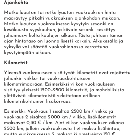
Ajankohta
Matkailuauton tai retkeilyauton vuokrauksen hinta
määräytyy pitkälti vuokrauksen ajankohdan mukaan.
Matkailuauton vuokrauksessa kysytyin sesonki on
kesäkuusta syyskuuhun, ja kiivain sesonki keskittyy
juhannusviikolta koulujen alkuun. Tästä johtuen tämän
ajan hintataso on luonnollisesti korkein. Alkukesällä ja
syksyllä voi säästää vuokrahinnassa verrattuna
kysytyimpään aikaan.
Kilometrit
Yleensä vuokraukseen sisältyvät kilometrit ovat rajoitettu
johonkin viikko- tai vuokrauskohtaiseen
kilometrimäärään. Esimerkiksi viikon vuokraukseen
sisältyy yleisesti 1500–2500 kilometriä, ja mahdollisista
ylittävistä kilometreistä veloitetaan erillinen
kilometrikohtainen lisäkorvaus.
Esimerkki: Vuokraus 1 sisältää 2500 km / viikko ja
vuokraus 2 sisältää 2000 km / viikko, lisäkilometrit
maksavat 0,30 € / km. Ajat viikon vuokrauksen aikana
2500 km, jolloin vuokrauksesta 1 et maksa lisähintaa,
mutta vuokrauksessa 2 maksat kilometreistä 150 €