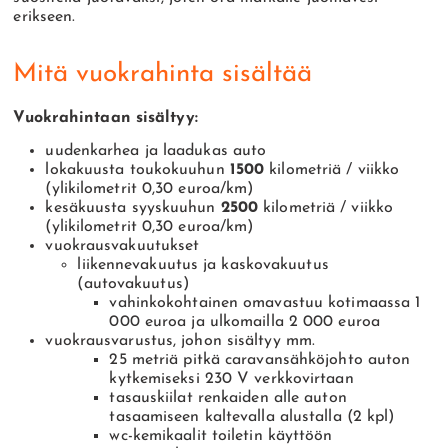
erikseen.
Mitä vuokrahinta sisältää
Vuokrahintaan sisältyy:
uudenkarhea ja laadukas auto
lokakuusta toukokuuhun
1500
kilometriä / viikko
(ylikilometrit 0,30 euroa/km)
kesäkuusta syyskuuhun
2500
kilometriä / viikko
(ylikilometrit 0,30 euroa/km)
vuokrausvakuutukset
liikennevakuutus ja kaskovakuutus
(autovakuutus)
vahinkokohtainen omavastuu kotimaassa 1
000 euroa ja ulkomailla 2 000 euroa
vuokrausvarustus, johon sisältyy mm.
25 metriä pitkä caravansähköjohto auton
kytkemiseksi 230 V verkkovirtaan
tasauskiilat renkaiden alle auton
tasaamiseen kaltevalla alustalla (2 kpl)
wc-kemikaalit toiletin käyttöön