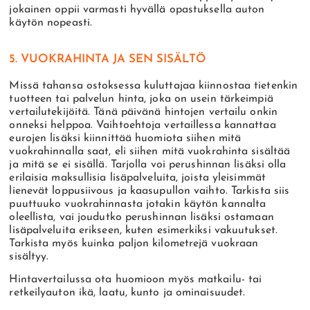
jokainen oppii varmasti hyvällä opastuksella auton
käytön nopeasti.
5. VUOKRAHINTA JA SEN SISÄLTÖ
Missä tahansa ostoksessa kuluttajaa kiinnostaa tietenkin
tuotteen tai palvelun hinta, joka on usein tärkeimpiä
vertailutekijöitä. Tänä päivänä hintojen vertailu onkin
onneksi helppoa. Vaihtoehtoja vertaillessa kannattaa
eurojen lisäksi kiinnittää huomiota siihen mitä
vuokrahinnalla saat, eli siihen mitä vuokrahinta sisältää
ja mitä se ei sisällä. Tarjolla voi perushinnan lisäksi olla
erilaisia maksullisia lisäpalveluita, joista yleisimmät
lienevät loppusiivous ja kaasupullon vaihto. Tarkista siis
puuttuuko vuokrahinnasta jotakin käytön kannalta
oleellista, vai joudutko perushinnan lisäksi ostamaan
lisäpalveluita erikseen, kuten esimerkiksi vakuutukset.
Tarkista myös kuinka paljon kilometrejä vuokraan
sisältyy.
Hintavertailussa ota huomioon myös matkailu- tai
retkeilyauton ikä, laatu, kunto ja ominaisuudet.