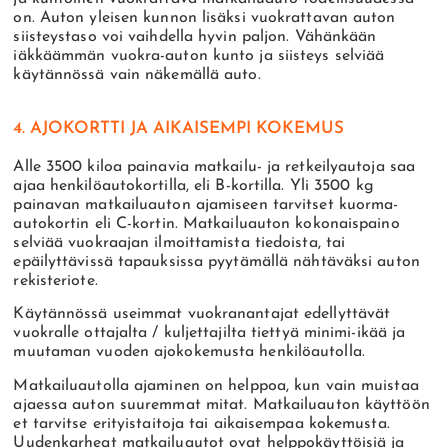
on. Auton yleisen kunnon lisäksi vuokrattavan auton
siisteystaso voi vaihdella hyvin paljon. Vähänkään
iäkkäämmän vuokra-auton kunto ja siisteys selviää
käytännössä vain näkemällä auto.
4. AJOKORTTI JA AIKAISEMPI KOKEMUS
Alle 3500 kiloa painavia matkailu- ja retkeilyautoja saa
ajaa henkilöautokortilla, eli B-kortilla. Yli 3500 kg
painavan matkailuauton ajamiseen tarvitset kuorma-
autokortin eli C-kortin. Matkailuauton kokonaispaino
selviää vuokraajan ilmoittamista tiedoista, tai
epäilyttävissä tapauksissa pyytämällä nähtäväksi auton
rekisteriote.
Käytännössä useimmat vuokranantajat edellyttävät
vuokralle ottajalta / kuljettajilta tiettyä minimi-ikää ja
muutaman vuoden ajokokemusta henkilöautolla.
Matkailuautolla ajaminen on helppoa, kun vain muistaa
ajaessa auton suuremmat mitat. Matkailuauton käyttöön
et tarvitse erityistaitoja tai aikaisempaa kokemusta.
Uudenkarheat matkailuautot ovat helppokäyttöisiä ja